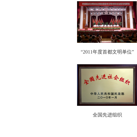
首页
>
“201