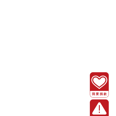
1
2
>
闻动态
公益项目
（传真号：010-64063610）
m
地址：北京市东城区北新桥三条甲一
金会
京ICP备14040025号-2