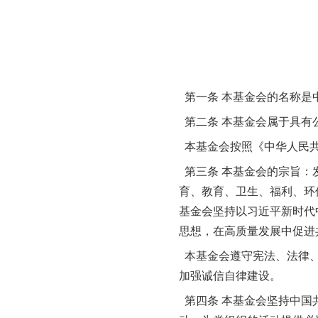
首页
>
第一条
第二条