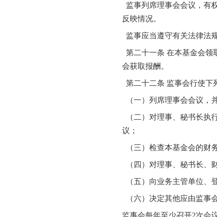
（五）
（六）
（七）
（八）
（九）
（十）
第十四
有1/3
召开理